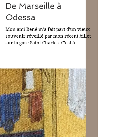
13 oct. 2025
De Marseille à
Odessa
Mon ami René m’a fait part d'un vieux
souvenir réveillé par mon récent billet
sur la gare Saint Charles. C’est à
propos du grand escalier. Il était
étudiant en khâgne à Thiers, de l’autre
côté de la Canebière. Un jour, il a aidé
une pauvre émigrée qui n’en pouvait
plus à grimper ses deux valises en
pensant à l’escalier d’Odessa si bien
filmé par Eisenstein dans Le Cuirassée
Potemkine . Quelle scène ! Les Cadets
tirent sur la foule. Panique ! Seule une
femme ne s’est pas enfui