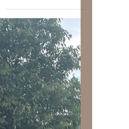
démocratie ?
Je me demande si la démocratie n’est
pas épuisée au bout de deux siècles.
L’humanité s’est toujours fait des
dieux et des rois et voici que, depuis
1777 et 1792, elle a cru possible, avec
un immense héroïsme et un immense
volontarisme, de jouer la carte de la
démocratie. Ça a semblé marcher en
Europe et aux Amériques, aussi en
Inde et au Japon, mais pas dans les
autres parties du monde. Et l’Europe
elle-même a accouché de deux
monstres, le nazisme et le stalinisme.
Aujourd’hu