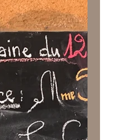
Borromée. Il y a un feu rouge sous un
pont et on tourne à angle droit, 200
mètres avant la gare. À droite, des
tentes de sans-abri, à gauche la pile du
pont est recouverte d’épaisses affiches
à moitié cramées. Bienvenue à
Marseille ! Qu’est-ce que je vois ?
JCDecaux a planté un immense
panneau publicitaire lumineux qui
tourne en boucle. Je dégaine
immédiatement mais le feu pas