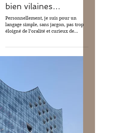
1 oct. 2025
Quelques tournures
bien vilaines…
Personnellement, je suis pour un
langage simple, sans jargon, pas trop
éloigné de l’oralité et curieux de
néologismes comme il s’en crée
chaque jour de merveilleux. Mais il y a
aussi des tournures qui me restent en
travers du gosier et qui m’écorchent
les oreilles quand j’écoute le matin les