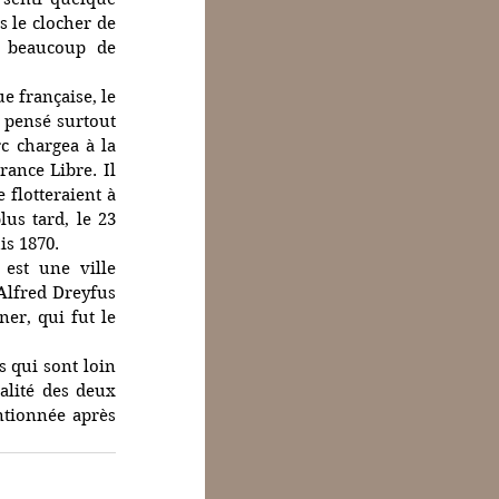
 le clocher de 
e beaucoup de 
C’est quand même dans cette ville qu’en 842, fut signé le premier acte en langue française, le 
 pensé surtout 
c chargea à la 
ance Libre. Il 
flotteraient à 
us tard, le 23 
s 1870. 
est une ville 
Alfred Dreyfus 
er, qui fut le 
 qui sont loin 
lité des deux 
ntionnée après 