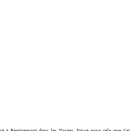
é à Remiremont dans les Vosges. Est-ce pour cela que j’ai 