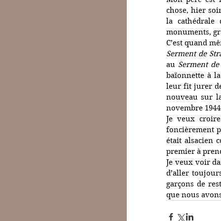
chose, hier soi
la cathédrale
monuments, grâ
Serment de Str
au 
Serment de
baïonnette à la
leur fit jurer 
nouveau sur la 
novembre 1944. 
Je veux croire
foncièrement pr
était alsacien 
premier à pren
Je veux voir da
d’aller toujou
garçons de rest
que nous avons