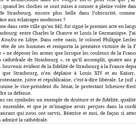
r, quand les cloches se sont mises à sonner à pleine volée dans
 de Strasbourg, encore plus belle dans l’obscurité, comm
ce aux éclairages modernes ?
asbourg
, entre Charles le Chauve et Louis le Germanique. J’ai
 Koufra
 en Libye. Dans cette oasis, le colonel Philippe Lecler
 tête de ses hommes et remporta la première victoire de la Fr
de « ne déposer les armes que lorsque les couleurs de la France 
cathédrale de Strasbourg », ce qu’il accomplit, quatre ans pl
Souvenir évident de la fidélité de Strasbourg à la France depui
 que Strasbourg, n’en déplaise à Louis XIV et au Kaiser, 
otestante, juive et républicaine, c’est-à-dire libérale. Le juif 
comme le vice-président du Sénat, le protestant Scheurer-Kestn
dre sa défense.
ns ces symboles un exemple de droiture et de fidélité, qualités
rs ensemble, et que je m’imagine avoir perçues dans la cordia
aurant qui nous ont servis, Béatrice et moi, de façon si atte
 admiré la cathédrale.