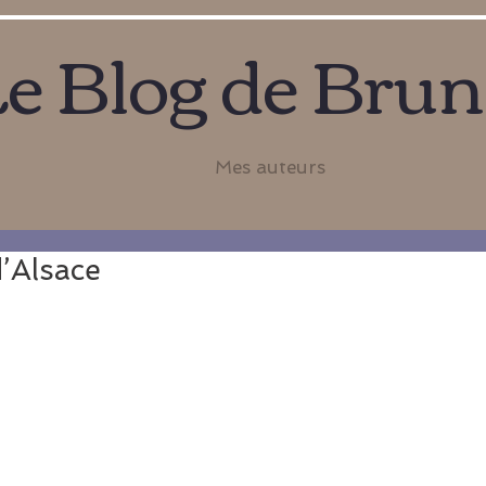
e Blog de Bru
Mes auteurs
’Alsace