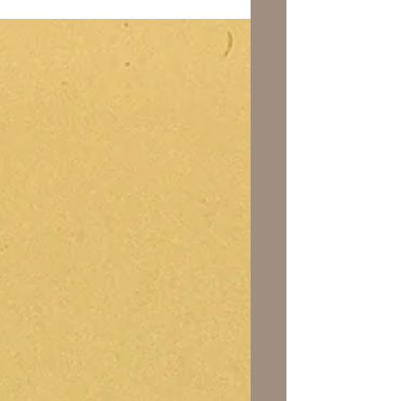
connaître l'état du monde que j’ai été
voir ce film barbant. J’ai détesté les
Barbies depuis le...