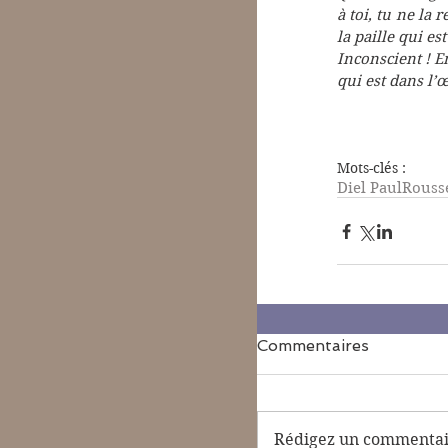
à toi, tu ne la
la paille qui es
Inconscient ! En
qui est dans l’œ
Mots-clés :
Diel Paul
Rouss
Commentaires
Rédigez un commentair