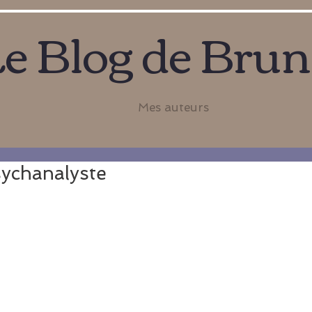
e Blog de Bru
Mes auteurs
sychanalyste