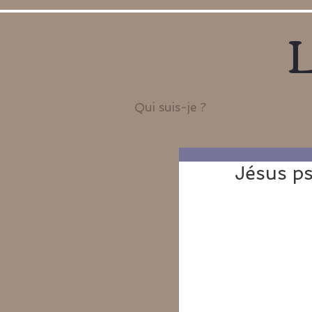
L
Qui suis-je ?
Jésus p