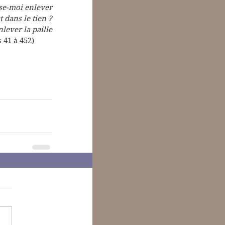
se-moi enlever 
 dans le tien ? 
lever la paille 
rsets 41 à 452)