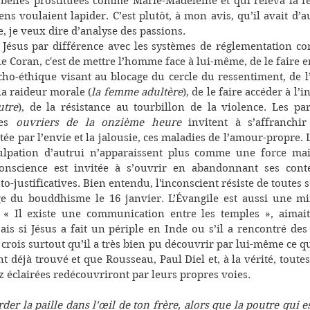
s belles prostituées comme Marie-Madeleine et qui releva la f
ens voulaient lapider. C’est plutôt, à mon avis, qu’il avait d’au
, je veux dire d’analyse des passions. 
e Jésus par différence avec les systèmes de réglementation co
e Coran, c'est de mettre l’homme face à lui-même, de le faire e
ho-éthique visant au blocage du cercle du ressentiment, de l’
 la raideur morale (
la femme adultère
), de le faire accéder à l’i
utre
), de la résistance au tourbillon de la violence. Les pa
es 
ouvriers de la onzième heure
 invitent à s’affranchir 
tée par l’envie et la jalousie, ces maladies de l’amour-propre. 
culpation d’autrui n’apparaissent plus comme une force m
conscience est invitée à s’ouvrir en abandonnant ses conte
o-justificatives. Bien entendu, l'inconscient résiste de toutes s
loge du bouddhisme le 16 janvier. L’Évangile est aussi une mi
 « Il existe une communication entre les temples », aimait 
ais si Jésus a fait un périple en Inde ou s’il a rencontré des
 crois surtout qu’il a très bien pu découvrir par lui-même ce 
t déjà trouvé et que Rousseau, Paul Diel et, à la vérité, toutes
 éclairées redécouvriront par leurs propres voies.
der la paille dans l’œil de ton frère, alors que la poutre qui e