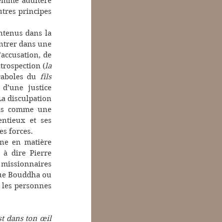
emme adultère 
tres principes 
ntenus dans la 
ntrer dans une 
accusation, de 
ntrospection (
la 
raboles du 
fils 
d’une justice 
La disculpation 
ais comme une 
ntieux et ses 
es forces.
ne en matière 
à dire Pierre 
 missionnaires 
que Bouddha ou 
 les personnes 
st dans ton œil 