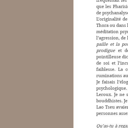
fréquentait le
que les Pharisi
de psychanalyse
L’originalité d
Thora ou dans l
méditation psyc
l’agression, de
paille et la po
prodigue
 et d
pointilleuse dic
de soi et l’in
faiblesse. La 
ruminations aut
Je faisais l’é
psychologique.
Leroux. Je ne s
bouddhistes. Je
Lao Tseu avaien
personnes assez
Qu’as-tu à regar