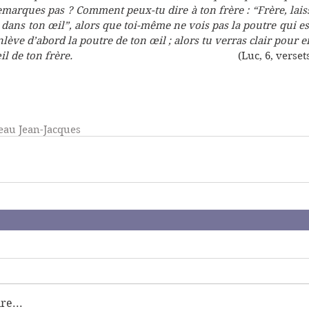
 remarques pas ? Comment peux-tu dire à ton frère : “Frère, lais
t dans ton œil”, alors que toi-même ne vois pas la poutre qui est
lève d’abord la poutre de ton œil ; alors tu verras clair pour en
il de ton frère.
                                                            (Luc, 6, ve
eau Jean-Jacques
e...