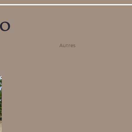
no
Autres