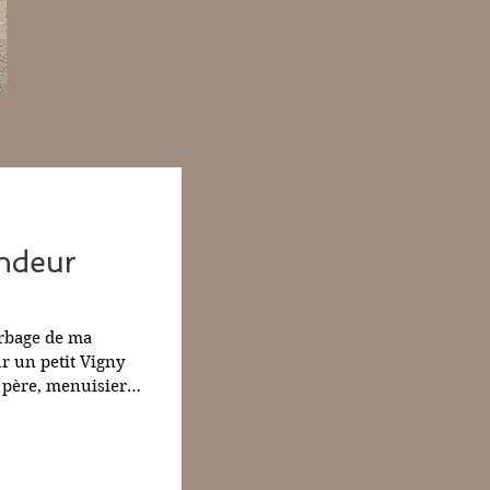
andeur
rbage de ma
r un petit Vigny
 père, menuisier