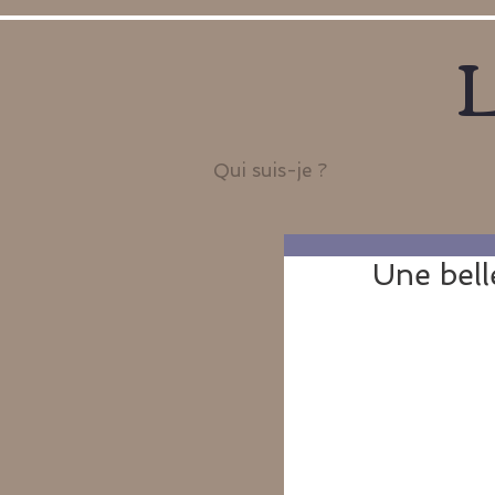
L
Qui suis-je ?
Une bell