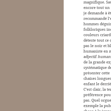
magnifique. Sau
encore tout un 
je demande à êt
recommandé l’ex
hommes déguisé
folkloriques i
couleurs criarde
déteste tout ce 
pas le noir et 
humaniste en noi
adjectif 
humani
de la grande exp
systématique de
présenter cette
chaises longues
enfant le derriè
C’est clair, la 
préférence pour
pas. Quel orgue
exemple la pub,