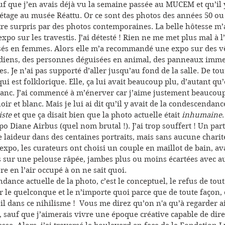
f que j’en avais déjà vu la semaine passée au MUCEM et qu’il y
étage au musée Réattu. Or ce sont des photos des années 50 ou 
re surpris par des photos contemporaines. La belle hôtesse m’
po sur les travestis. J’ai détesté ! Rien ne me met plus mal à l’
s en femmes. Alors elle m’a recommandé une expo sur des v
ndiens, des personnes déguisées en animal, des panneaux imme
s. Je n’ai pas supporté d’aller jusqu’au fond de la salle. De tout
qui est folklorique. Elle, ça lui avait beaucoup plu, d’autant qu’
blanc. J’ai commencé à m’énerver car j’aime justement beaucoup
r et blanc. Mais je lui ai dit qu’il y avait de la condescendanc
ste
 et que ça disait bien que la photo actuelle était 
inhumaine
o Diane Airbus (quel nom brutal !). J’ai trop souffert ! Un parti
 laideur dans des centaines portraits, mais sans aucune charit
 expo, les curateurs ont choisi un couple en maillot de bain, av
 sur une pelouse râpée, jambes plus ou moins écartées avec a
re en l’air occupé à on ne sait quoi.
tendance actuelle de la photo, c’est le conceptuel, le refus de tou
 le quelconque et le n’importe quoi parce que de toute façon,
il dans ce nihilisme !  Vous me direz qu’on n'a qu’à regarder ai
 sauf que j’aimerais vivre une époque créative capable de dir