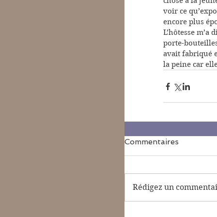
chose à la jeun
voir ce qu’expo
encore plus ép
L’hôtesse m’a di
porte-bouteille
avait fabriqué 
la peine car ell
Commentaires
Rédigez un commentair