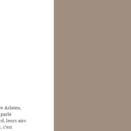
ée Arlaten, 
parlé 
d, leurs airs 
 c’est 