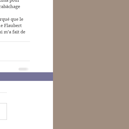
 Luma pour 
 rabâchage 
orqué que le 
ue Flaubert 
ui m’a fait de 