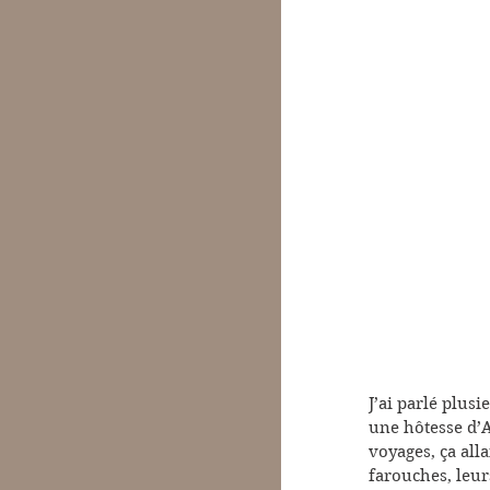
J’ai parlé plusi
une hôtesse d’A
voyages, ça alla
farouches, leur