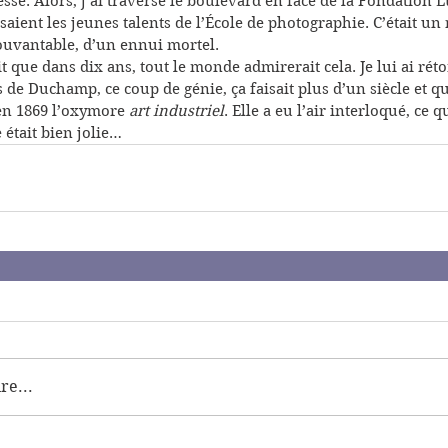
esse. Alors, j’ai traversé le boulevard en face de la Fondation
saient les jeunes talents de l’École de photographie. C’était un
ouvantable, d’un ennui mortel.
t que dans dix ans, tout le monde admirerait cela. Je lui ai rét
s de Duchamp, ce coup de génie, ça faisait plus d’un siècle et q
en 1869 l’oxymore 
art industriel
. Elle a eu l’air interloqué, ce q
e était bien jolie…
e...