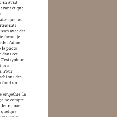
 en avait 
avant et que 
a 
aise que les 
êtements 
nses avec des 
e façon, je 
elle n’aime 
 la photo 
e dans cet 
. C’est typique 
 pris 
é. Pour 
achi sur des 
u fond un 
te empathie, la 
 ça ne compte 
lleurs, par 
e quelque 