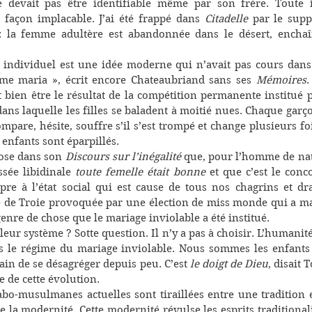
evait pas être identifiable même par son frère. Toute in
 façon implacable. J’ai été frappé dans 
Citadelle
 par le suppl
: la femme adultère est abandonnée dans le désert, encha
x individuel est une idée moderne qui n’avait pas cours dans 
 me maria », écrit encore Chateaubriand sans ses 
Mémoires
.
 bien être le résultat de la compétition permanente institué p
dans laquelle les filles se baladent à moitié nues. Chaque garço
ompare, hésite, souffre s’il s’est trompé et change plusieurs fo
 enfants sont éparpillés.   
se dans son 
Discours sur l’inégalité
 que, pour l’homme de nat
sée libidinale 
toute femelle était bonne
 et que c’est le conc
re à l’état social qui est cause de tous nos chagrins et dr
 de Troie provoquée par une élection de miss monde qui a mal
genre de chose que le mariage inviolable a été institué.
leur système ? Sotte question. Il n’y a pas à choisir. L’humanit
s le régime du mariage inviolable. Nous sommes les enfants 
rain de se désagréger depuis peu. C’est 
le doigt de Dieu
, disait 
e de cette évolution. 
abo-musulmanes actuelles sont tiraillées entre une tradition 
 de la modernité. Cette modernité révulse les esprits traditional