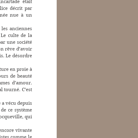
cartade était 
ice décrit par 
înée nue à un 
les anciennes 
 Le culte de la 
ar une société 
n rêve d’avoir 
is. Le désordre 
ure en proie à 
ours de beauté 
ames d’amour. 
 tourné. C’est 
é a vécu depuis 
de ce système 
Tocqueville, qui 
encore vivante 
istes comme le 