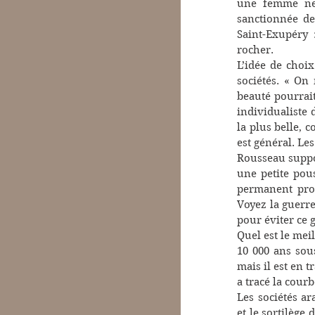
une femme ne d
sanctionnée de
Saint-Exupéry 
rocher.
L’idée de choi
sociétés. « On
beauté pourrait
individualiste 
la plus belle, c
est général. Les
Rousseau suppo
une petite pous
permanent prop
Voyez la guerre
pour éviter ce 
Quel est le meil
10 000 ans sou
mais il est en t
a tracé la courb
Les sociétés ar
et le sortilège