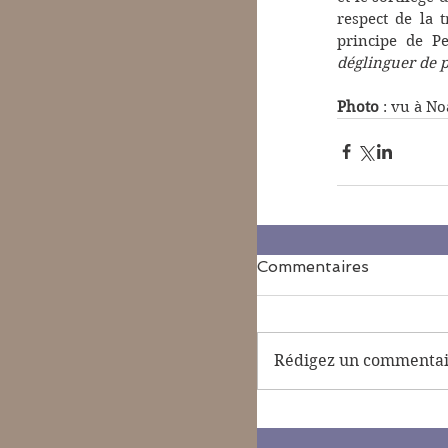
respect de la t
principe de Pe
déglinguer de p
Photo
 : vu à No
Commentaires
Rédigez un commentair