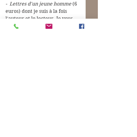
-  Lettres d'un jeune homme 
(6 
euros) dont je suis à la fois 
l'auteur et le lecteur. Je vous 
en mets un extrait dans mon 
prochain billet.
Attention, ces deux derniers 
livres, on ne peut se les 
procurer que directement sur 
Amazon.
Photo : 
piratée à Arles en 
septembre. Pardon à l'auteur.