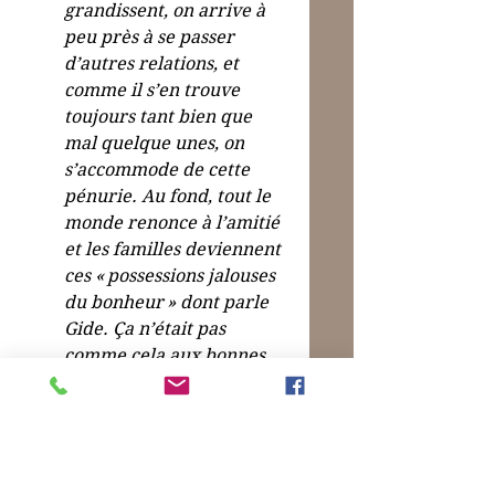
grandissent, on arrive à 
peu près à se passer 
d’autres relations, et 
comme il s’en trouve 
toujours tant bien que 
mal quelque unes, on 
s’accommode de cette 
pénurie. Au fond, tout le 
monde renonce à l’amitié 
et les familles deviennent 
ces « possessions jalouses 
du bonheur » dont parle 
Gide. Ça n’était pas 
comme cela aux bonnes 
époques de civilisation. 
Cela ne doit pas être 
comme ça. La famille 
n’épuise nullement le 
besoin vital de relations 