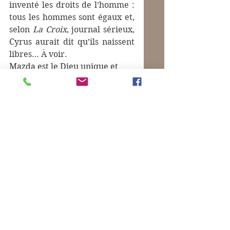
inventé les droits de l’homme : 
tous les hommes sont égaux et, 
selon 
La Croix
, journal sérieux, 
Cyrus aurait dit qu’ils naissent 
libres… À voir.
Mazda est le Dieu unique et 
Zoroastre est son prophète.
Commentaires
Les commentaires n'ont pas pu être
chargés.
Il semble qu'un problème technique est