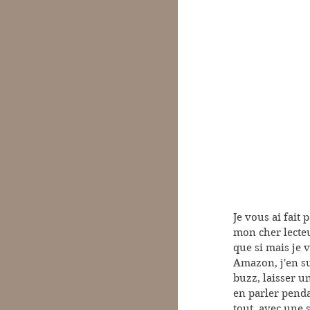
Je vous ai fait
mon cher lecteur
que si mais je 
Amazon, j'en su
buzz, laisser u
en parler pendan
tout, avec une 