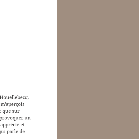
 Houellebecq, 
e m'aperçois 
r que sur 
t provoquer un 
apprécié et 
qui parle de 