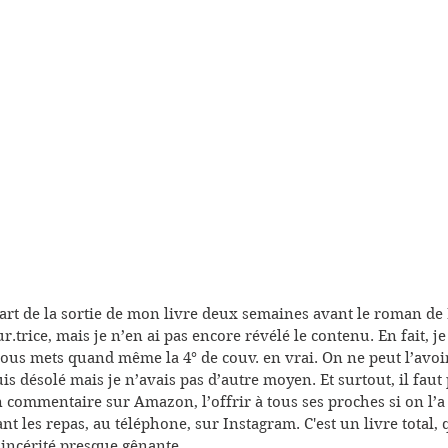
 part de la sortie de mon livre deux semaines avant le roman de
.trice, mais je n’en ai pas encore révélé le contenu. En fait, j
vous mets quand même la 4° de couv. en vrai. On ne peut l’avoi
is désolé mais je n’avais pas d’autre moyen. Et surtout, il fau
n commentaire sur Amazon, l’offrir à tous ses proches si on l’a 
t les repas, au téléphone, sur Instagram. C'est un livre total, 
sincérité presque gênante.