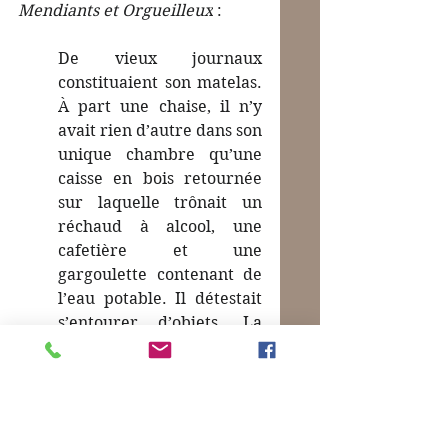
Mendiants et Orgueilleux
 :
De vieux journaux 
constituaient son matelas. 
À part une chaise, il n’y 
avait rien d’autre dans son 
unique chambre qu’une 
caisse en bois retournée 
sur laquelle trônait un 
réchaud à alcool, une 
cafetière et une 
gargoulette contenant de 
l’eau potable. Il détestait 
s’entourer d’objets. La 
plupart des meubles et 
des objets usuels 
outrageaient sa vue. Seuls 
les êtres, dans leurs folies 
innombrables, avaient le 