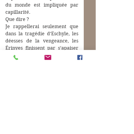
du monde est impliquée par 
capillarité.
Que dire ? 
Je rappellerai seulement que 
dans la tragédie d’Eschyle, les 
déesses de la vengeance, les 
Érinyes finissent par s’apaiser 
et deviennent les Euménides, 
c’est-à-dire les Bienveillantes.
Solange me fait savoir qu'à 
l'autre bout du monde, 
sobrement, la télévision 
japonaise commence son 
journal depuis le 7 octobre par 
un pathétique chant hébreu.
Photo :
 L'ouverture du JT à 
Tokyo. Désolé, je n'ai pas le lien 