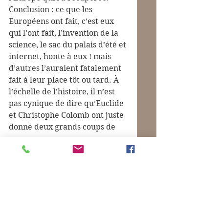
Conclusion : ce que les 
Européens ont fait, c’est eux 
qui l’ont fait, l’invention de la 
science, le sac du palais d’été et 
internet, honte à eux ! mais 
d’autres l’auraient fatalement 
fait à leur place tôt ou tard. À 
l’échelle de l’histoire, il n’est 
pas cynique de dire qu’Euclide 
et Christophe Colomb ont juste 
donné deux grands coups de 
pouce.
Les vrais fautifs, dans cette 
Histoire, avec un grand H, ce 
sont Prométhée qui a donné le 
feu aux hommes et Adam qui a 
croqué la pomme.