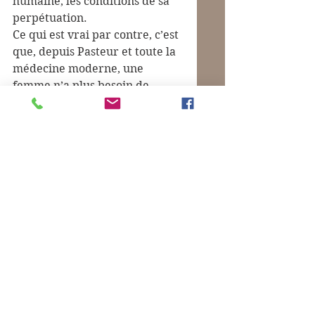
humaine, les conditions de sa 
perpétuation.
Ce qui est vrai par contre, c’est 
que, depuis Pasteur et toute la 
médecine moderne, une 
femme n’a plus besoin de 
mettre au monde une douzaine 
d’enfants pour assurer la 
descendance de la famille. 2, 1 
suffisent. Le problème s’est 
même inversé quand la 
planète approche les 10 
milliards d’habitants. Alors, 
oui, que les femmes s'en 
tiennent à une seule grossesse 
(en moyenne) serait une 
excellente chose, qui ouvre, en 
effet, de belles perspectives à 
l’égalité hommes - femmes.