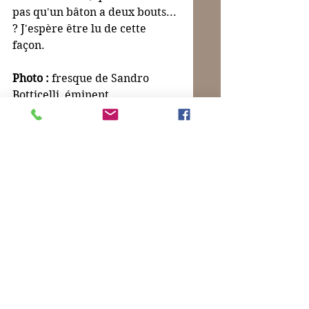
pas qu'un bâton a deux bouts... 
? J'espère être lu de cette 
façon.
Photo :
 fresque de Sandro 
Botticelli, éminent 
représentant de la Renaissance 
florentine. Ceci en est une 
partie. Le visage de droite est 
celui dont s'est épris le héros 
du roman de Muriel Cerf que 
j'ai cité le 23 février)  