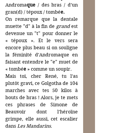
Androma
que
 / des bras / d’un 
gran(d) / tépoux / tombé
e.
On remarque que la dentale 
muette "d" à la fin de 
grand
 est 
devenue un "t" pour donner le 
« tépoux ». Et le vers sera 
encore plus beau si on souligne 
la féminité d’Andromaque en 
faisant entendre le "e" muet de 
« tombé
e
 » comme un soupir.
Mais toi, cher René, tu l’as 
plutôt gravi, ce Golgotha de 104 
marches avec tes 50 kilos à 
bouts de bras ! Alors, je te mets 
ces phrases de Simone de 
Beauvoir dont l’héroïne 
grimpe, elle aussi, cet escalier 
dans 
Les Mandarins
.