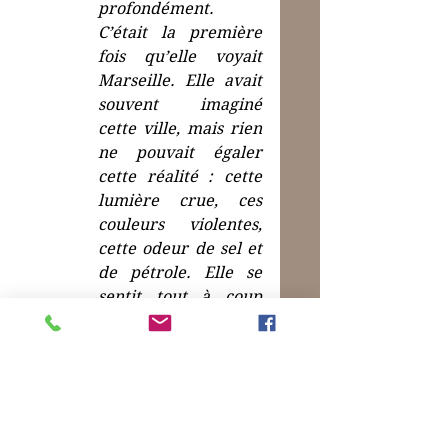
profondément. 
C’était la première 
fois qu’elle voyait 
Marseille. Elle avait 
souvent imaginé 
cette ville, mais rien 
ne pouvait égaler 
cette réalité : cette 
lumière crue, ces 
couleurs violentes, 
cette odeur de sel et 
de pétrole. Elle se 
sentit tout à coup 
légère, presque 
heureuse. Elle monta 
encore, et soudain, 
elle fut en haut. La 
mer était là, devant 
elle, immense, bleue, 