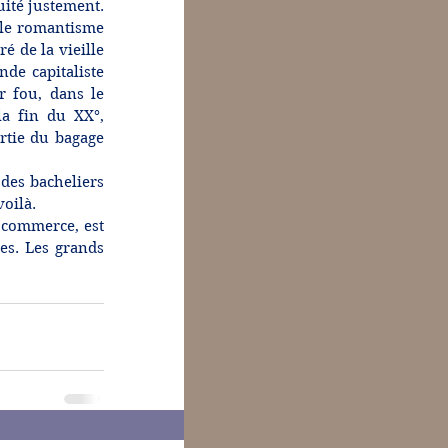
ité justement. 
 le romantisme 
é de la vieille 
de capitaliste 
 fou, dans le 
a fin du XX°, 
rtie du bagage 
 des bacheliers 
voilà.
 commerce, est 
es. Les grands 