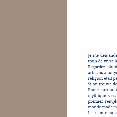
Je me demande 
train de vivre 
Regardez plutôt
artisans anonym
religion était 
Si on trouve de
Rome, surtout à
mythique vers 
premier rempla
monde modern
Le retour au s