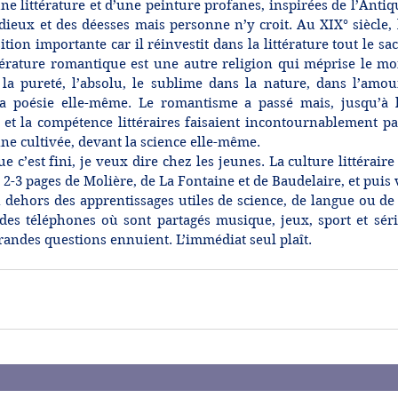
une littérature et d’une peinture profanes, inspirées de l’Antiqu
 dieux et des déesses mais personne n’y croit. Au XIX° siècle,
ion importante car il réinvestit dans la littérature tout le sacr
ttérature romantique est une autre religion qui méprise le mon
la pureté, l’absolu, le sublime dans la nature, dans l’amour
la poésie elle-même. Le romantisme a passé mais, jusqu’à l
et la compétence littéraires faisaient incontournablement pa
ne cultivée, devant la science elle-même.
 c’est fini, je veux dire chez les jeunes. La culture littéraire
, 2-3 pages de Molière, de La Fontaine et de Baudelaire, et puis 
n dehors des apprentissages utiles de science, de langue ou de
des téléphones où sont partagés musique, jeux, sport et séri
grandes questions ennuient. L’immédiat seul plaît. 