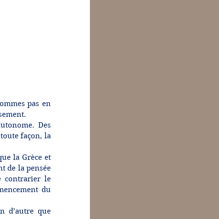
sommes pas en 
ssement.
 autonome. Des 
oute façon, la 
ue la Grèce et 
t de la pensée 
contrarier le 
mmencement du 
n d’autre que 