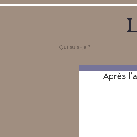
L
Qui suis-je ?
Après l’a