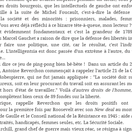
des droits bourgeois, que les intellectuels de gauche ont enf
ille à la suite de Michel Foucault, c'est-à-dire la défense 
la société et des minorités : prisonniers, malades, femm
us avez déjà réfléchi à ce bizarre tête-à-queue, mon lecteur ?
nt évidemment fondamentaux et c'est la grandeur de 1789 
 Marcel Gauchet a raison de dire que la défense des libertés in
 faire une politique, une cité, car le résultat, c'est l'indi
le. L'intelligentsia est donc passée d'un extrême à l'autre, du t
...
i dire ce jeu de ping-pong bien bê-bête !  Dans un article du 2
, Antoine Reverchon commençait à rappeler l'article 21 de la C
Robespierre, qui ne fut jamais appliquée : "La société doit s
reux, soit en leur procurant du travail soit en assurant les mo
 hors d'état de travailler." Voilà 
d'autres droits de l'homme
 complètent bien ceux de 89 fondés sur la liberté.
ique, rappelle Reverchon que les droits positifs ont é
our la première fois par Roosevelt avec son 
New deal
 au mome
 de Gaulle et le Conseil national de la Résistance en 1945 : aide
traités, handicapés, femmes seules, etc. La Sécurité Sociale.
rchill, grand chef de guerre mais vieux réac, se résigna à signe