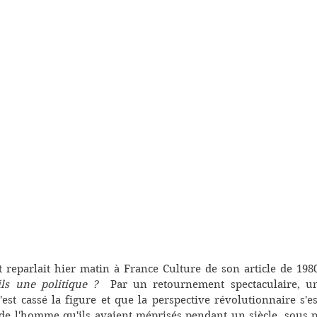
 reparlait hier matin à France Culture de son article de 198
ls une politique ?
  Par un retournement spectaculaire, un
t cassé la figure et que la perspective révolutionnaire s'es
 de l'homme qu'ils avaient méprisés pendant un siècle, sous p