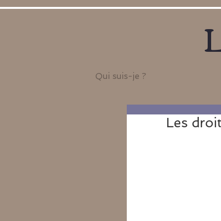
L
Qui suis-je ?
Les droi