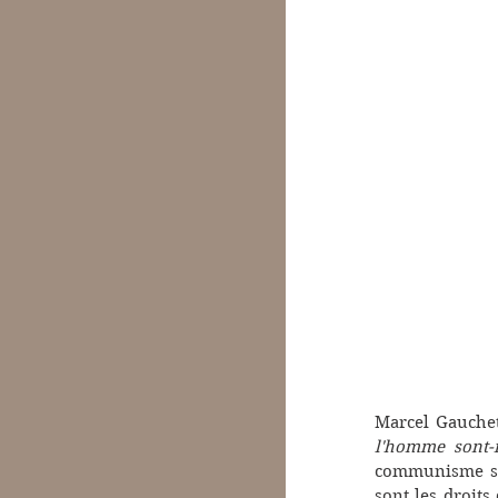
Marcel Gauchet
l'homme sont-i
communisme s'es
sont les droits