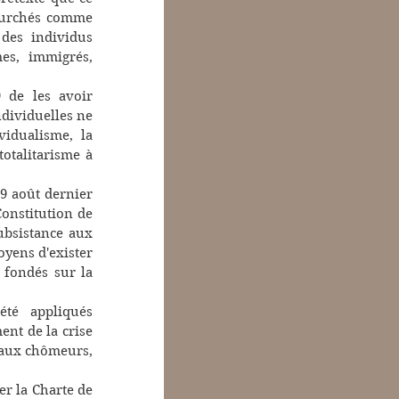
ourchés comme 
des individus 
es, immigrés, 
de les avoir 
dividuelles ne 
vidualisme, la 
otalitarisme à 
9 août dernier 
onstitution de 
ubsistance aux 
yens d'exister 
, fondés sur la 
té appliqués 
nt de la crise 
 aux chômeurs, 
r la Charte de 