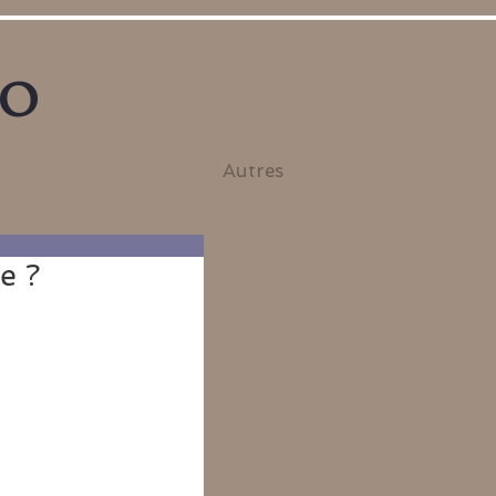
no
Autres
e ?