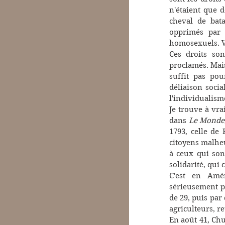
n'étaient que 
cheval de bata
opprimés par 
homosexuels. Vo
Ces droits so
proclamés. Mais
suffit pas pour
déliaison socia
l'individualisme
Je trouve à vra
dans 
Le Monde
1793, celle de 
citoyens malheu
à ceux qui sont
solidarité, qui
C'est en Amér
sérieusement p
de 29, puis par
agriculteurs, re
En août 41, Chu