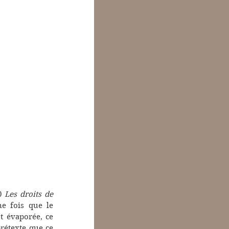
0 
Les droits de 
e fois que le 
t évaporée, ce 
rétexte que ce 