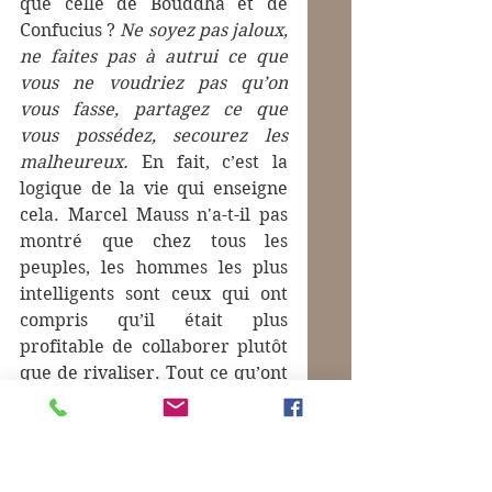
que celle de Bouddha et de 
Confucius ? 
Ne soyez pas jaloux, 
ne faites pas à autrui ce que 
vous ne voudriez pas qu’on 
vous fasse, partagez ce que 
vous possédez, secourez les 
malheureux.
 En fait, c’est la 
logique de la vie qui enseigne 
cela. Marcel Mauss n'a-t-il pas 
montré que chez tous les 
peuples, les hommes les plus 
intelligents sont ceux qui ont 
compris qu’il était plus 
profitable de collaborer plutôt 
que de rivaliser. Tout ce qu’ont 
fait Socrate, Jésus, Montaigne et 
Rousseau, c’est peut-être de 
dire dans un style remarquable 
que nous avions à prendre 