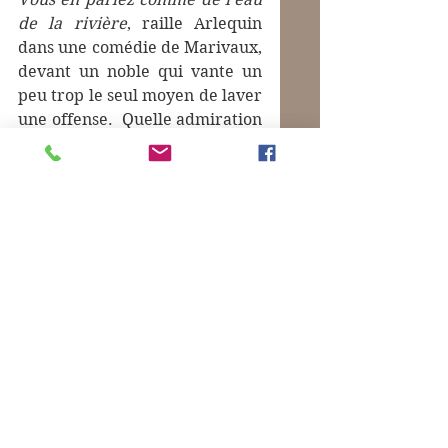
de la rivière
, raille Arlequin 
dans une comédie de Marivaux, 
devant un noble qui vante un 
peu trop le seul moyen de laver 
une offense.  Quelle admiration 
pourtant  et quelle gratitude 
méritent ces jeunes gens qui se 
disent prêts à donner leur vie 
pour le bien public !
Commentaires