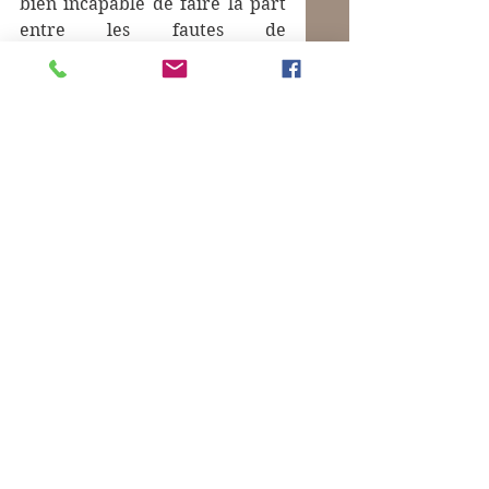
bien incapable de faire la part 
entre les fautes de 
l'impérialisme et celles 
commises par les 
revendications identitaires, 
qu'elles soient religieuses, 
linguistiques, ou historiques. 
Franchement, si ça vous 
intéresse, je vous recommande 
l'émission avec plein d'archives 
horribles et pittoresques. 
Merci, Mathilde Loisel !