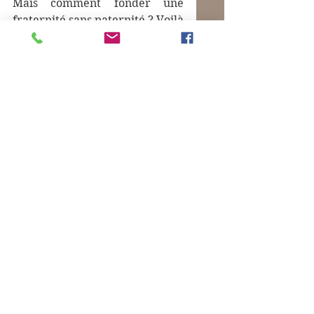
Mais comment fonder une 
fraternité sans paternité ? Voilà 
le cercle dont nous cherchons 
la quadrature. Le Président 
nous tend une perche, ou plutôt 
la perche : à nous de la saisir.
Commentaires
Rédigez un commentaire...