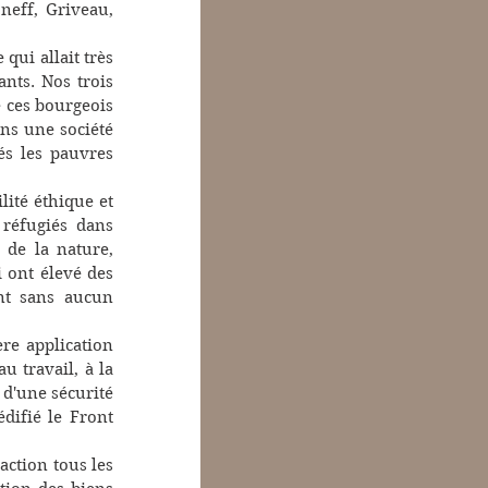
neff, Griveau, 
ui allait très 
nts. Nos trois 
 ces bourgeois 
ns une société 
és les pauvres 
ité éthique et 
 réfugiés dans 
de la nature, 
 ont élevé des 
nt sans aucun 
e application 
u travail, à la 
 d'une sécurité 
difié le Front 
ction tous les 