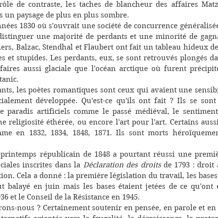
rôle de contraste, les taches de blancheur des affaires Matz
ans un paysage de plus en plus sombre.
nées 1830 où s'ouvrait une société de concurrence généralisée q
distinguer une majorité de perdants et une minorité de gagna
rs, Balzac, Stendhal et Flaubert ont fait un tableau hideux de
es et stupides. Les perdants, eux, se sont retrouvés plongés da
ffaires aussi glaciale que l'océan arctique où furent précipit
anic.  
nts, les poètes romantiques sont ceux qui avaient une sensibil
ialement développée. Qu'est-ce qu'ils ont fait ? Ils se sont
de paradis artificiels comme le passé médiéval, le sentiment 
e religiosité éthérée, ou encore l'art pour l'art. Certains aussi
mme en 1832, 1834, 1848, 1871. Ils sont morts héroïqueme
printemps républicain de 1848 a pourtant réussi une premièr
iales inscrites dans la 
Déclaration des droits
 de 1793 : droit a
tion. Cela a donné : la première législation du travail, les bases
ut balayé en juin mais les bases étaient jetées de ce qu'ont é
36 et le Conseil de la Résistance en 1945.
rons-nous ? Certainement soutenir en pensée, en parole et en a