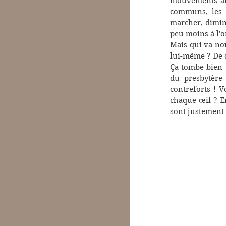
mouvements alte
communs, les s
marcher, dimin
peu moins à l'or
Mais qui va no
lui-même ? De 
Ça tombe bien :
du presbytère 
contreforts ! V
chaque œil ? En 
sont justement 