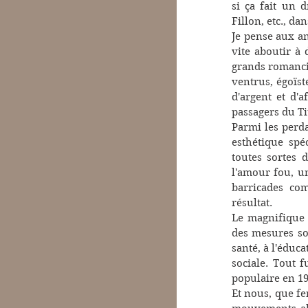
si ça fait un d
Fillon, etc., d
Je pense aux an
vite aboutir à 
grands romancie
ventrus, égoïst
d'argent et d'a
passagers du Tit
Parmi les perda
esthétique spéc
toutes sortes 
l'amour fou, un
barricades co
résultat.
Le magnifique 
des mesures soc
santé, à l'éduca
sociale. Tout f
populaire en 19
Et nous, que fe