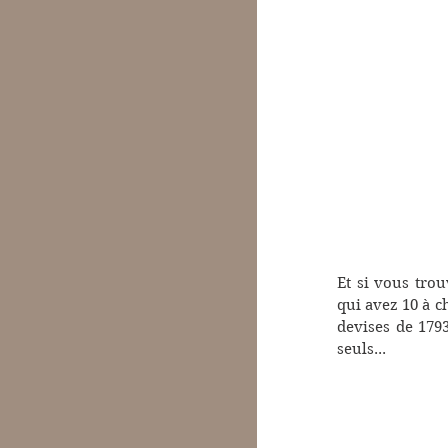
Et si vous trou
qui avez 10 à ch
devises de 1793
seuls...