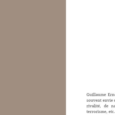
Guillaume Erne
souvent envie d
rivalité, de n
terrorisme, etc