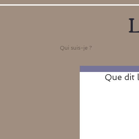
L
Qui suis-je ?
Que dit 