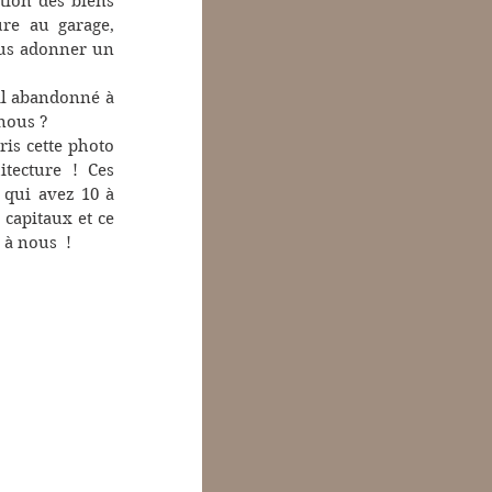
tion des biens 
re au garage, 
us adonner un 
l abandonné à 
nous ?
pris cette photo 
tecture ! Ces 
 qui avez 10 à 
 capitaux et ce 
 à nous  !