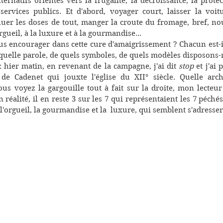
rnatifs orientés vers la frugalité, la décroissance, la protec
ervices publics. Et d'abord, voyager court, laisser la voitu
uer les doses de tout, manger la croute du fromage, bref, no
gueil, à la luxure et à la gourmandise... 
us encourager dans cette cure d'amaigrissement ? Chacun est-i
quelle parole, de quels symboles, de quels modèles disposons-
 hier matin, en revenant de la campagne, j'ai dit 
stop
 et j'ai 
de Cadenet qui jouxte l'église du XII° siècle. Quelle archi
ous voyez la gargouille tout à fait sur la droite, mon lecteur
réalité, il en reste 3 sur les 7 qui représentaient les 7 péchés
l'orgueil, la gourmandise et la  luxure, qui semblent s'adresser