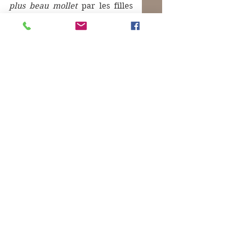
plus beau mollet
 par les filles 
de la classe. Nous serons 
hérétiques et dissidents !
Sur ce, il faut que j'aille 
réparer le bras du fauteuil qui 
brandouille,  tenons  cassés et 
mortaises colmatées.