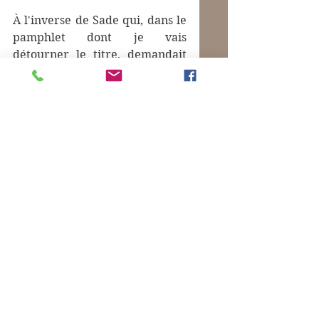
À l'inverse de Sade qui, dans le 
pamphlet dont je vais 
détourner le titre, demandait 
justement que toute fille soit 
publique, je dirais : 
Français 
encore un effort pour devenir 
animistes ! La nature n'est pas 
une fille publique !
Commentaires