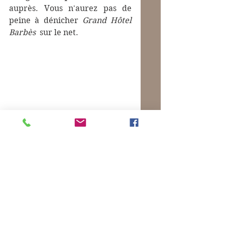
auprès. Vous n'aurez pas de 
peine à dénicher 
Grand Hôtel 
Barbès  
sur le net.
En off, je vous mets pour finir 
les vers de Paul-Jean Toulet 
qu'en consultation, après 
l'ordonnance, Bruno Grillo m'a 
récités  :
          Dans Arles, où sont les 
Aliscans,
 Quand l’ombre est rouge, sous 