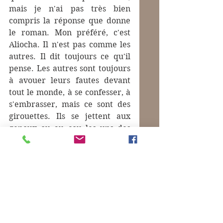
mais je n'ai pas très bien 
compris la réponse que donne 
le roman. Mon préféré, c'est 
Aliocha. Il n'est pas comme les 
autres. Il dit toujours ce qu'il 
pense. Les autres sont toujours 
à avouer leurs fautes devant 
tout le monde, à se confesser, à 
s'embrasser, mais ce sont des 
girouettes. Ils se jettent aux 
genoux ou au cou les uns des 
autres et puis ils se crachent à 
la figure. Il y a aussi le staretz 
Zossima, c'est le gourou 
d'Aliocha, qui dit que la vie 
serait un paradis si les hommes 
arrêtaient de mentir.
Mots-clés :
Dostoïevski Fiodor