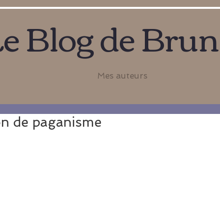
e Blog de Bru
Mes auteurs
on de paganisme