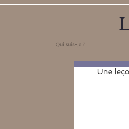
L
Qui suis-je ?
Une leç