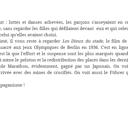
ut : luttes et danses achevées, les garçons s'asseyaient en ce
, sans regarder les filles qui défilaient devant  eux et qui relev
celui qu'elles avaient choisi.
imé, il vous reste à regarder
 Les Dieux du stade
, le film d
sacré aux jeux Olympiques de Berlin en 1936. C'est en ligne.
est là que l'effort et le suspense sont les plus marqués quand
i mène le peloton et la redistribution des places dans les derni
able Marathon, évidemment, gagné par un Japonais. On voit
arrivée avec des mines de crucifiés. On voit aussi le Führer qu
 paganisme !