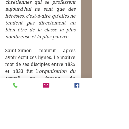
chrétiennes qui se professent 
aujourd'hui ne sont que des 
hérésies, c'est-à-dire qu'elles ne 
tendent pas directement au 
bien être de la classe la plus 
nombreuse et la plus pauvre.
Saint-Simon mourut après 
avoir écrit ces lignes. Le maître 
mot de ses disciples entre 1825 
et 1833 fut l'
organisation du 
travail
 en faveur du 
prolétariat
. À l'exception du 
fouriérisme, plus ancien et 
complètement farfelu, toutes 
les variantes françaises et 
allemandes du socialisme  sont 
sorties de là.
Ceux qui le savaient, mes 