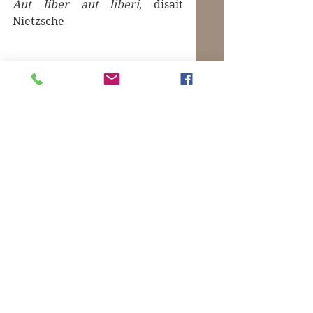
Aut liber aut liberi
, disait 
Nietzsche
Mots-clés :
Houellebecq Michel
Despentes Virginie
Péguy Charles
Izzo Jean-Claude
Commentaires