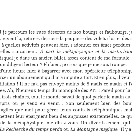
 je parcours les rues désertes de nos bourgs et faubourgs, 
ivent là, retirées derrière la paupière des volets clos et des r
 quelles activités peuvent bien s'adonner ces âmes perdues et
elles s'incarnent. 
À part la métaphysique et la masturbatio
risquai-je dans un ancien billet, assez content de ma formule, 
n diligent lecteur ? Eh bien, je crois que je me suis trompé.
s d'une heure hier à bagarrer avec mon opérateur téléphoniqu
er un abonnement qu'il m'a imputé à tort. Et en plus, il veut 
iliation ! Il ne m'a pas envoyé moins de 5 mails ce matin et l'a
lée. Ah, l'heureux temps du monopole des PTT ! Pareil pour la rad
t trois chaînes, tout le monde savait de quoi parler le matin au
pris où je veux en venir... Non seulement bien des bonn
agiles que moi pour gérer leurs contrats téléphoniques mais 
mettent leur épargnent bien des angoisses existentielles, ce qui
 de la métaphysique, me direz-vous. Un divertissement qui é
La Recherche du temps perdu
 ou 
La Montagne magique
.  Il y 