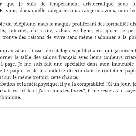
er que je suis de tempérament aristocratique sous un
Et vous, dans quelle catégorie vous rangeriez-vous, mon lecte
mple du téléphone, mais le maquis proliférant des formalités disp
s, internet, électricité, achats en ligne, etc. qu'en se per
n trouve des raisons de vivre sans même s'adonner à la phila
up aussi aux liasses de catalogues publicitaires qui garnissent 
'orner la table des salons français avec leurs couleurs criard
à page. Je me suis fait une spécialité dans mon immeuble 
 le paquet et de le conduire directo dans le container papier
t sur le même trottoir, cette chance.
bation et la métaphysique, il y a la comptabilité ! Si un jour, 
hair est triste et j'ai lu tous les livres", il me restera à essaye
éphonique.