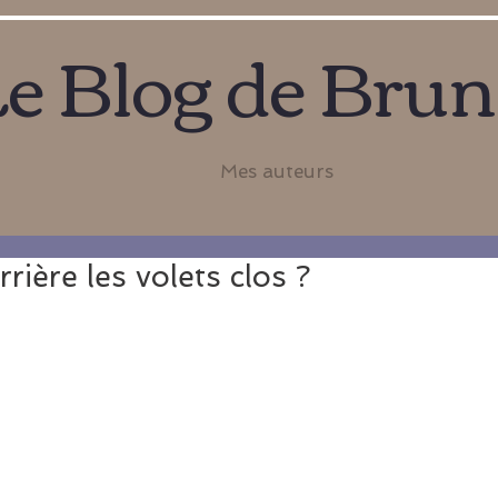
e Blog de Bru
Mes auteurs
rière les volets clos ?