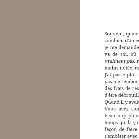
Souvent, quand
combien d'âmes v
je me demande à
va de soi, où 
vraiment pas
, 
moins notée, mo
J'ai passé plu
pas me rembours
des frais de rés
d'être débrouil
Quand il y avai
Vous avez com
beaucoup plus 
temps qu'ils y 
façon de faire
s'embêter avec 