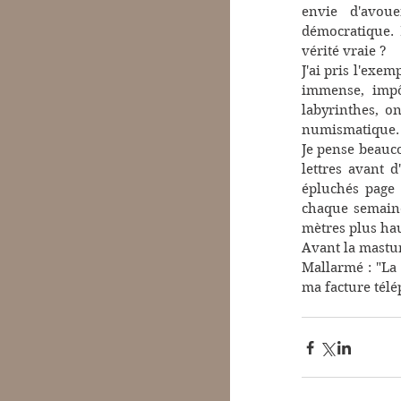
envie d'avou
démocratique. 
vérité vraie ?
J'ai pris l'exe
immense, impôt
labyrinthes, o
numismatique.
Je pense beauco
lettres avant d
épluchés page 
chaque semaine
mètres plus hau
Avant la mastur
Mallarmé : "La c
ma facture tél