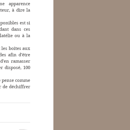
e apparence 
ur, à dire la 
onibles est si 
dant dans ces 
télie ou à la 
les boîtes aux 
es afin d'être 
d'en ramasser 
 disposé, 100 
je pense comme 
r de déchiffrer 