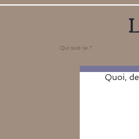
L
Qui suis-je ?
Quoi, der