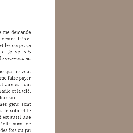
je me demande 
ideaux tirés et 
 les corps, ça 
n, je ne vois 
l'avez-vous au 
e qui ne veut 
me faire payer 
ffaire est loin 
io et la télé. 
 bureau.
es gens sont 
le soin et le 
 est aussi une 
vite aussi de 
a des fois où j'ai 