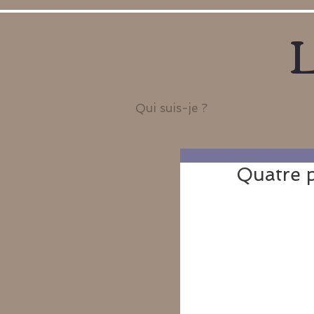
L
Qui suis-je ?
Quatre p