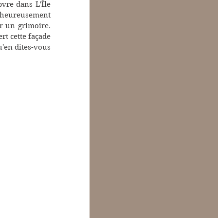
vre dans L'Île 
lheureusement 
 un grimoire. 
t cette façade 
'en dites-vous 