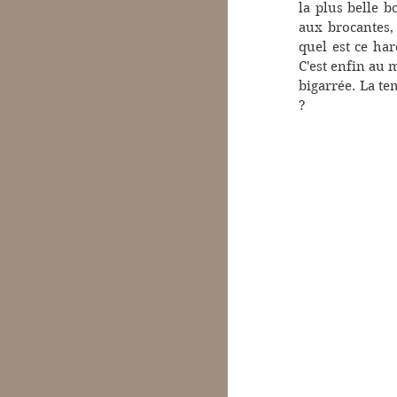
la plus belle b
aux brocantes,
quel est ce ha
C'est enfin au 
bigarrée. La te
?