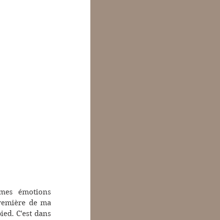
 mes émotions 
remière de ma 
ed. C'est dans 