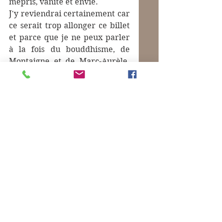
mépris, vanité et envie.
J'y reviendrai certainement car 
ce serait trop allonger ce billet 
et parce que je ne peux parler 
à la fois du bouddhisme, de 
Montaigne et de Marc-Aurèle. 
Il me semble qu'il y a là une 
grande analogie et une 
alternative au dualisme de 
notre culture.
Mots-clés :
Montaigne
Commentaires