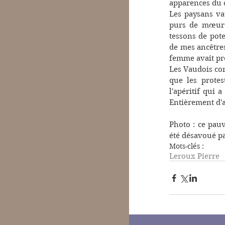
apparences du c
Les paysans vau
purs de mœurs,
tessons de pote
de mes ancêtres
femme avait pr
Les Vaudois cont
que les protes
l'apéritif qui 
Entièrement d'a
Photo : ce pauv
été désavoué pa
Mots-clés :
Leroux Pierre