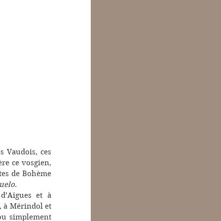
s Vaudois, ces 
re ce vosgien, 
ites de Bohème 
uelo
. 
d’Aigues et à 
 à Mérindol et 
dans 22 autres villages du Luberon ou envoyés aux galères de Marseille, ou simplement 