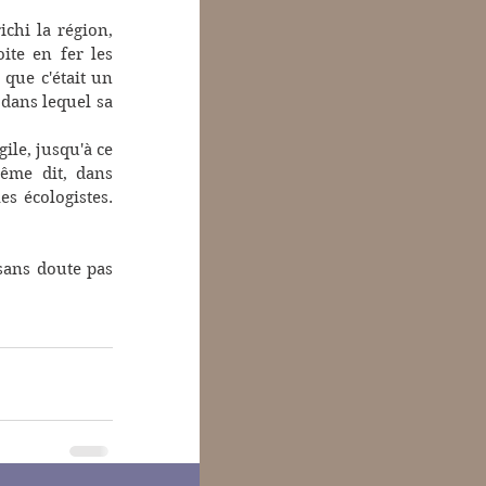
chi la région, 
te en fer les 
que c'était un 
dans lequel sa 
ile, jusqu'à ce 
ême dit, dans 
s écologistes. 
sans doute pas 