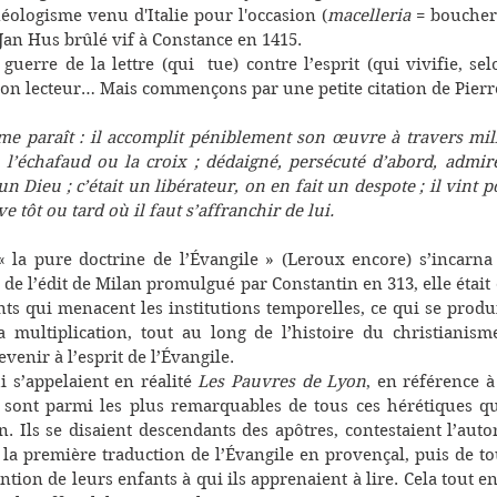
néologisme venu d'Italie pour l'occasion (
macelleria
 = boucheri
 Jan Hus brûlé vif à Constance en 1415. 
guerre de la lettre (qui  tue) contre l’esprit (qui vivifie, sel
on lecteur… Mais commençons par une petite citation de Pierr
 paraît : il accomplit péniblement son œuvre à travers mille 
, l’échafaud ou la croix ; dédaigné, persécuté d’abord, admiré
un Dieu ; c’était un libérateur, on en fait un despote ; il vint p
ve tôt ou tard où il faut s’affranchir de lui.
« la pure doctrine de l’Évangile » (Leroux encore) s’incarna 
 de l’édit de Milan promulgué par Constantin en 313, elle était 
ts qui menacent les institutions temporelles, ce qui se produisi
a multiplication, tout au long de l’histoire du christianisme
evenir à l’esprit de l’Évangile.
 s’appelaient en réalité 
Les Pauvres de Lyon
, en référence à
r, sont parmi les plus remarquables de tous ces hérétiques qu
n. Ils se disaient descendants des apôtres, contestaient l’autor
 première traduction de l’Évangile en provençal, puis de tou
ention de leurs enfants à qui ils apprenaient à lire. Cela tout en