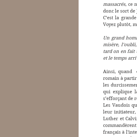
massacrés
, ce 
donc le sort de
C’est la grande 
Voyez plutôt, m
Un grand homme
misère, l’oubli
tard on en fait 
et le temps arri
Ainsi, quand  
romain à partir
les durcissemen
qui explique l
s’efforçant de r
Les Vaudois qui
leur initiateu
Luther et Calvi
commandèrent la
français à l'int