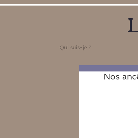
L
Qui suis-je ?
Nos ancê