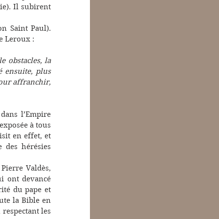
e). Il subirent 
on Saint Paul). 
e Leroux :
obstacles, la 
 ensuite, plus 
our affranchir, 
dans l’Empire 
exposée à tous 
t en effet, et 
 des hérésies 
 Pierre Valdès, 
i ont devancé 
ité du pape et 
te la Bible en 
 respectant les 