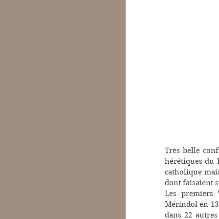
Très belle conf
hérétiques du L
catholique mais
dont faisaient 
Les premiers V
Mérindol en 139