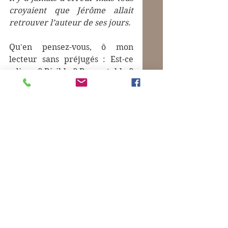
croyaient que Jérôme allait 
retrouver l’auteur de ses jours.
Qu'en pensez-vous, ô mon 
lecteur sans préjugés : Est-ce 
odieux ? Risible ? Respectable ? 
Admirable ?
Mais qui sommes-nous pour 
juger ? Et comment serons-nous 
jugés à notre tour ?
Mots-clés :
Houellebecq Michel
Despentes Virginie