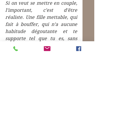
Si on veut se mettre en couple, 
l’important, c’est d’être 
réaliste. Une fille mettable, qui 
fait à bouffer, qui n’a aucune 
habitude dégoutante et te 
supporte tel que tu es, sans 
chercher à te mettre au pas et 
te faire aimer les légumes 
verts, on ne peut pas demander 
beaucoup plus à l’amour. / 
L’amitié, elle, ne supporte 
aucun arrangement. Elle 
réclame l’entière sincérité des 
deux parties.
 312
Bien sûr, il y a Pénélope, le soir 
à côté de lui, sur le canapé. 
Mais c’est une meuf. Donc, elle 
prend tout au premier degré. 