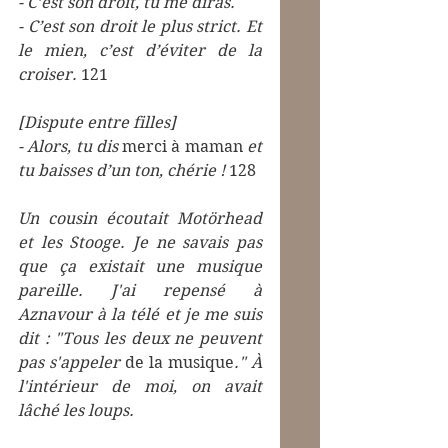
- C’est son droit, tu me diras.
- C’est son droit le plus strict. Et 
le mien, c’est d’éviter de la 
croiser.
 121
[Dispute entre filles]
- Alors, tu dis 
merci à maman
 et 
tu baisses d’un ton, chérie !
 128
Un cousin écoutait Motörhead 
et les Stooge. Je ne savais pas 
que ça existait une musique 
pareille. J'ai repensé à 
Aznavour à la télé et je me suis 
dit : "Tous les deux ne peuvent 
pas s'appeler 
de la musique
." À 
l'intérieur de moi, on avait 
lâché les loups.  