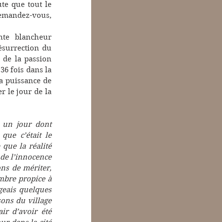
te que tout le 
emandez-vous, 
nte blancheur 
ésurrection du 
 de la passion 
amoureuse. Au lieu donc de souligner l’illusion amoureuse, comme il l’a fait 36 fois dans la 
a puissance de 
 le jour de la 
 un jour dont 
ue c’était le 
que la réalité 
 de l’innocence 
s de mériter, 
bre propice à 
geais quelques 
ons du village 
ir d’avoir été 