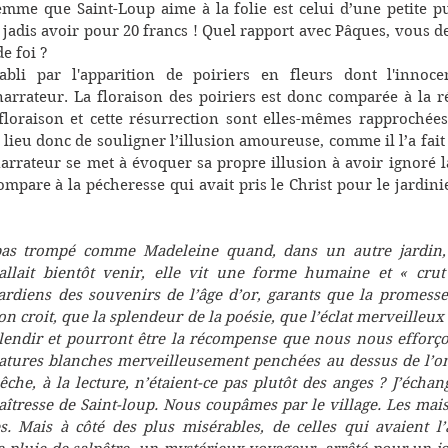
emme que Saint-Loup aime à la folie est celui d’une petite pu
jadis avoir pour 20 francs ! Quel rapport avec Pâques, vous d
e foi ?
abli par l'apparition de poiriers en fleurs dont l'innoce
arrateur. La floraison des poiriers est donc comparée à la r
 floraison et cette résurrection sont elles-mêmes rapprochées
narrateur se met à évoquer sa propre illusion à avoir ignoré l
ompare à la pécheresse qui avait pris le Christ pour le jardinier
 pas trompé comme Madeleine quand, dans un autre jardin,
 allait bientôt venir, elle vit une forme humaine et « crut q
ardiens des souvenirs de l’âge d’or, garants que la promesse 
on croit, que la splendeur de la poésie, que l’éclat merveilleux
lendir et pourront être la récompense que nous nous efforçon
éatures blanches merveilleusement penchées au dessus de l’om
 pêche, à la lecture, n’étaient-ce pas plutôt des anges ? J’échan
îtresse de Saint-loup. Nous coupâmes par le village. Les mais
s. Mais à côté des plus misérables, de celles qui avaient l’a