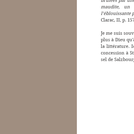
brûlées par une
maudite, un a
l’éblouissante p
Clarac, II, p. 15
Je me suis souv
plus à Dieu qu'à
la littérature.
concession à S
sel de Salzbour