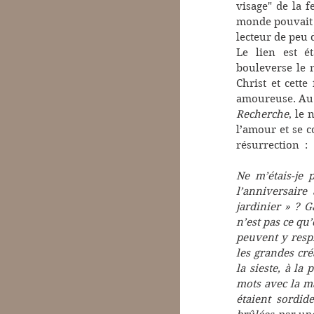
visage" de la f
monde pouvait 
lecteur de peu d
Le lien est ét
bouleverse le n
Christ et cette
Recherche
, le 
l’amour et se c
résurrection  :
Ne m’étais-je
l’anniversaire
jardinier » ? G
n’est pas ce qu’
peuvent y resp
les grandes cr
la sieste, à la
mots avec la ma
étaient sordide