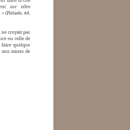
r dans la cité 
nt sur elles 
 »
 (Pléiade, éd. 
ne croyait pas 
ure ou celle de 
 faire quelque 
 aux mines de 