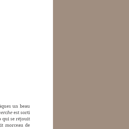
Pâques un beau 
herche
 est sorti 
qui se réjouit 
tit morceau de 