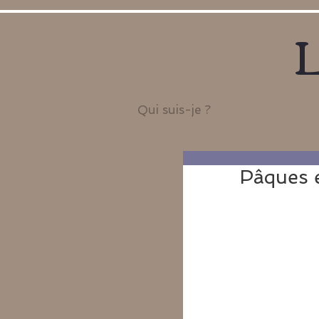
L
Qui suis-je ?
Pâques e