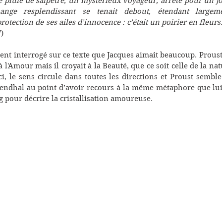
 pluie de salpêtre, un mystérieux voyageur, arrêté pour un jou
nge resplendissant se tenait debout, étendant largeme
rotection de ses ailes d’innocence : c’était un poirier en fleurs.
7)
ent interrogé sur ce texte que Jacques aimait beaucoup. Proust 
 l'Amour mais il croyait à la Beauté, que ce soit celle de la nat
 Ici, le sens circule dans toutes les directions et Proust semble
tendhal au point d’avoir recours à la même métaphore que lui
g pour décrire la cristallisation amoureuse.