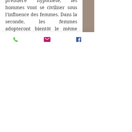
première hypothèse, les 
hommes vont se civiliser sous 
l’influence des femmes. Dans la 
seconde, les femmes 
adopteront bientôt le même 
vocabulaire...
Photo :
 un potimarron sur ma 
cheminée.
Mots-clés :
Giono Jean