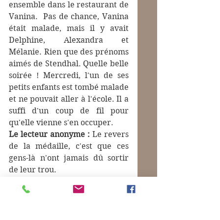
ensemble dans le restaurant de 
Vanina.  Pas de chance, Vanina 
était malade, mais il y avait 
Delphine, Alexandra et 
Mélanie. Rien que des prénoms 
aimés de Stendhal. Quelle belle 
soirée ! Mercredi, l'un de ses 
petits enfants est tombé malade 
et ne pouvait aller à l'école. Il a 
suffi d'un coup de fil pour 
qu'elle vienne s'en occuper.
Le lecteur anonyme : 
Le revers 
de la médaille, c'est que ces 
gens-là n'ont jamais dû sortir 
de leur trou.
Bruno : 
Détrompez-vous ! Ils 
ont tous vécu à Lyon, à Paris, à 
Istanbul et même aux Comores.
Le lecteur anonyme : 
Bon, alors 