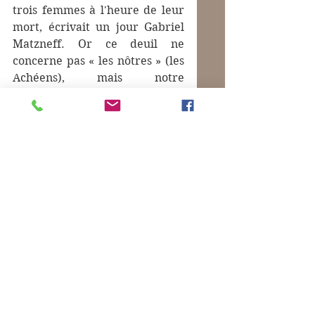
trois femmes à l'heure de leur 
mort, écrivait un jour Gabriel 
Matzneff. Or ce deuil ne 
concerne pas « les nôtres » (les 
Achéens), mais notre 
irréductible ennemi ! Eschyle 
se souviendra de la leçon 
quand, avec 
Les Perses
, il fit 
pleurer les Athéniens sur 
l’immense désastre de l’armée 
ennemie. 
Aimez vos ennemis
, 
Matthieu, V, 43.
Photo : Astyanax, Andromaque, 
Hector // Jésus, Marie, Joseph. 
J'ignore quel est l'auteur de ce 
tableau.
Mots-clés :
Homère