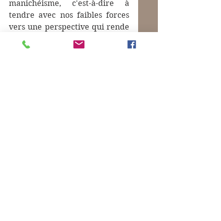
manichéisme, c'est-à-dire à 
tendre avec nos faibles forces 
vers une perspective qui rende 
justice à 
mon
 droit et, au moins 
un peu, à 
ton
 droit.
Photo : Entrée d'un bâtiment 
publique à Vienne.
Commentaires
Rédigez un commentaire...