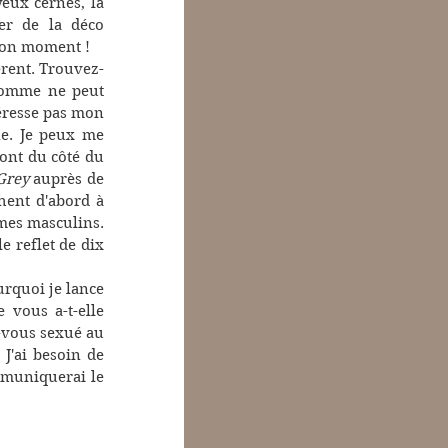
eux cernés, la 
er de la déco 
 bon moment !
érent. Trouvez-
homme ne peut 
éresse pas mon 
e. Je peux me 
ont du côté du 
Grey 
auprès de 
ent d'abord à 
mes masculins. 
 reflet de dix 
rquoi je lance 
vous a-t-elle 
vous sexué au 
'ai besoin de 
mmuniquerai le 