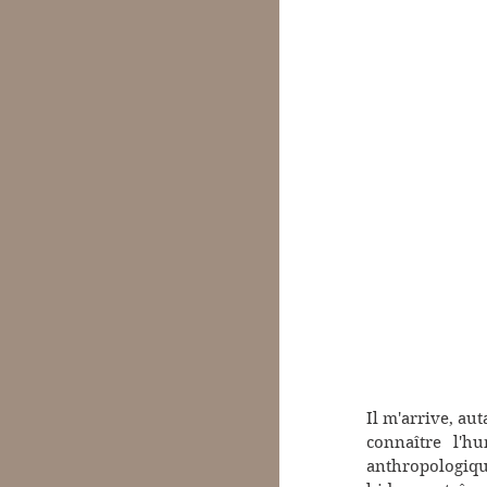
Il m'arrive, au
connaître l'h
anthropologiqu