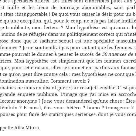
des spectacles offerts. Les filles sont d'horribles putes aux y
st nulle et les lieux de tournage abominables, sans parl
 sites : insupportable ! De quoi vous casser le désir pour un
ré qu'une exception, qui, pour le coup, ne m'a pas laissé indiff
ge troublante, mon lecteur ? Mon hypothèse est qu'aucun 
à moins de se réfugier dans un politiquement correct qui n'int
pose donc que le sadisme sexuel est une spécialité masculin
 femmes ? Je ne soutiendrai pas pour autant que les femmes s
me pourrait le donner à penser le succès de 
50 nuances de 
trices
.
 Mon hypothèse est simplement que les femmes cherch
t que, pour cette raison, elles se soumettent parfois aux fantas
ut ce qu'on peut dire contre cela : mes hypothèses ne sont que le
 domination masculine. Comment savoir ?   
maines ne nous en disent guère sur ce sujet sensible. C'est pou
rande enquête publique. L'image que j'ai mise en accroche 
 lecteur anonyme ? Je ne vous demanderai qu'une chose : Êtes-
féminin ? Et aussi, êtes-vous hétéro ? homo ? transgenre ?  J
onses pour faire des statistiques sérieuses, dont je vous co
'appelle Aika Miura.