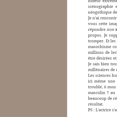
hideur extrême 
scénographie e
néogothique des
Je n'ai rencont
vous cette ima
répondre 
non
 
propos. Je sup
tromper. Et les
masochisme com
millions de lec
être désirées e
Je sais bien to
millénaires de
Les sciences hu
ici même une g
troublé, ô mon
masculin ? au 
beaucoup de rép
résultat. 
PS : L'actrice s