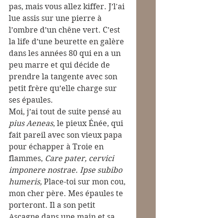
pas, mais vous allez kiffer. J’l'ai 
lue assis sur une pierre à 
l’ombre d’un chêne vert. C’est 
la life d’une beurette en galère 
dans les années 80 qui en a un 
peu marre et qui décide de 
prendre la tangente avec son 
petit frère qu’elle charge sur 
ses épaules.
Moi, j’ai tout de suite pensé au 
pius Aeneas
, le pieux Énée, qui 
fait pareil avec son vieux papa 
pour échapper à Troie en 
flammes, 
Care pater, cervici 
imponere nostrae. Ipse subibo 
humeris,
 Place-toi sur mon cou, 
mon cher père. Mes épaules te 
porteront. Il a son petit 
Ascagne dans une main et sa 