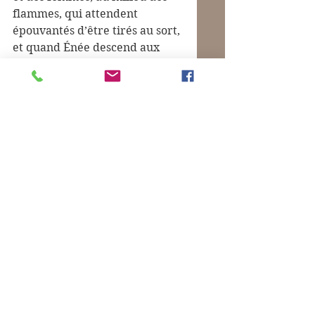
flammes, qui attendent 
épouvantés d’être tirés au sort, 
et quand Énée descend aux 
enfers, la première des choses 
qu’il entend sont les 
vagissement des enfants, 
ces 
petits êtres qui ne connurent 
pas la douceur de vivre et 
qu’un jour le malheur arracha 
du sein de leur mère pour les 
plonger dans la nuit précoce 
du tombeau
.
La piété antique avait pour 
objet la famille. Jésus est un 
anarchiste plus individualiste 
que soucieux de filiation.