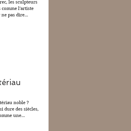
ec, les sculpteurs
 comme l'artiste
 ne pas dire...
Cloud
tériau
tériau noble ?
i dure des siècles,
comme une...