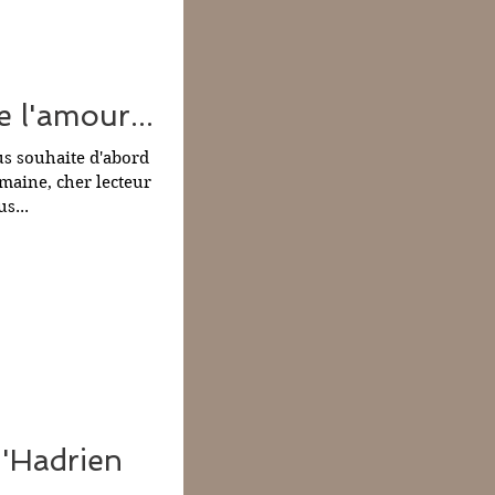
e l'amour...
us souhaite d'abord
emaine, cher lecteur
s...
'Hadrien