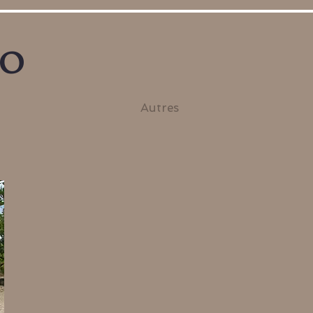
no
Autres