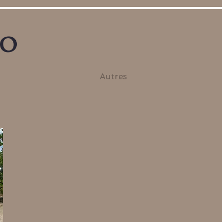
no
Autres