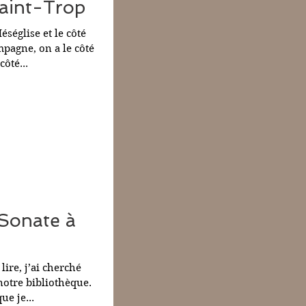
aint-Trop
éséglise et le côté
pagne, on a le côté
côté...
 Sonate à
ire, j’ai cherché
notre bibliothèque.
it que je...