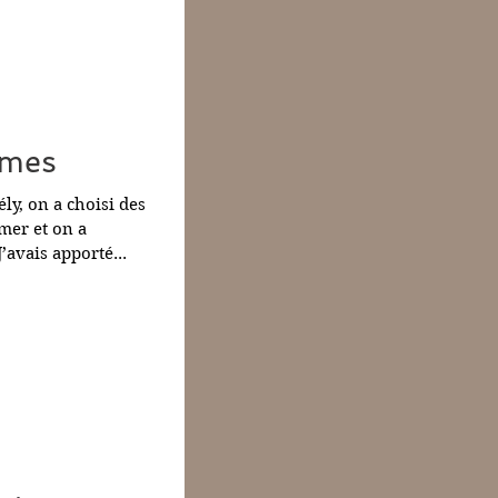
mmes
ély, on a choisi des
mer et on a
avais apporté...