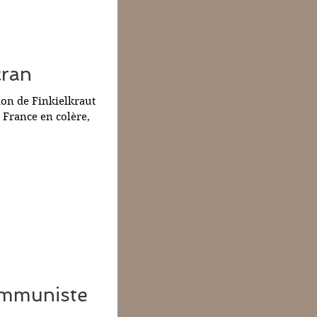
cran
sion de Finkielkraut
a France en colère,
communiste